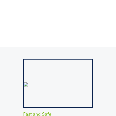
PRODUCTOS
Los distintos productos de PLASGAL tienen
aplicaciones posibles en diversos sectores de
actividad.
Fast and Safe