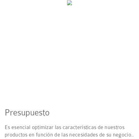
El envase de plástico es muy versátil y
constituye una opción cada vez más
frecuente para acondicionar y envasar
productos.
Presupuesto
Es esencial optimizar las características de nuestros
productos en función de las necesidades de su negocio..