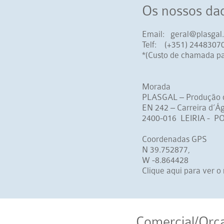
Os nossos da
Email:
geral@plasgal.
Telf:
(+351) 2448307
*(Custo de chamada par
Morada
PLASGAL – Produção 
EN 242 – Carreira d’Á
2400-016 LEIRIA - 
Coordenadas GPS
N 39.752877,
W -8.864428
Clique aqui para ver 
Comercial/Orç