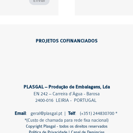
Enviar
PROJETOS COFINANCIADOS
PLASGAL – Produção de Embalagens, Lda
EN 242 – Carreira d’Água - Barosa
2400-016 LEIRIA - PORTUGAL
Email
:
geral@plasgal.pt
|
Telf
: (+351)
244830700
*
*(Custo de chamada para rede fixa nacional)
Copyright Plasgal - todos os direitos reservados
Política de Privacidade
|
Canal de Denúncias