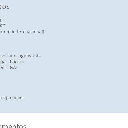
dos
pt
00
*
a rede fixa nacional)
de Embalagens, Lda
gua - Barosa
PORTUGAL
o mapa maior
amentos