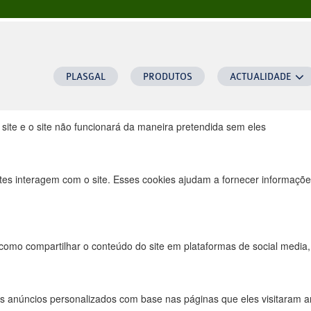
ra este website.
uncionais, para lhe oferecer uma boa experiência de navegação e acesso
PLASGAL
PRODUTOS
ACTUALIDADE
 site e o site não funcionará da maneira pretendida sem eles
tes interagem com o site. Esses cookies ajudam a fornecer informações
 como compartilhar o conteúdo do site em plataformas de social media, 
s anúncios personalizados com base nas páginas que eles visitaram ant