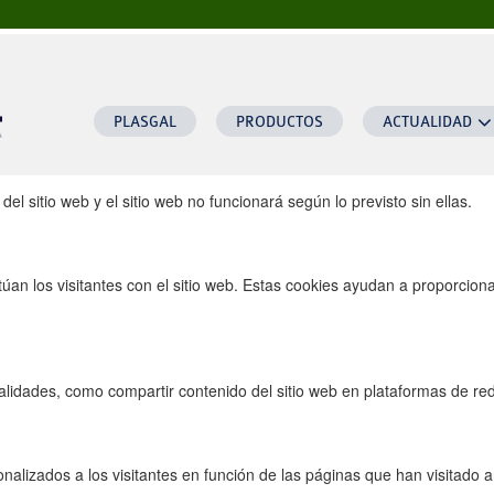
a este sitio web.
necesarias para ofrecerle una buena experiencia de navegación y acceso 
PLASGAL
PRODUCTOS
ACTUALIDAD
el sitio web y el sitio web no funcionará según lo previsto sin ellas.
úan los visitantes con el sitio web. Estas cookies ayudan a proporcion
lidades, como compartir contenido del sitio web en plataformas de rede
alizados a los visitantes en función de las páginas que han visitado an