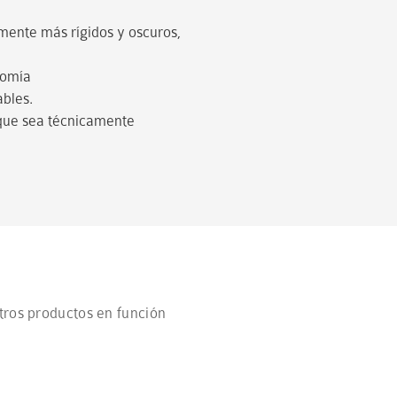
ente más rígidos y oscuros,
romía
ables.
 que sea técnicamente
stros productos en función